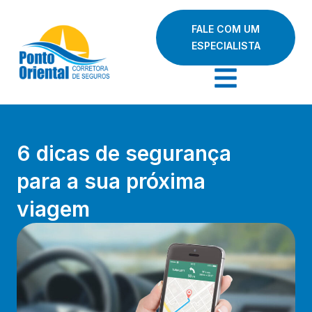
FALE COM UM
ESPECIALISTA
6 dicas de segurança
para a sua próxima
viagem